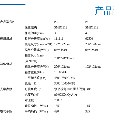
产品
产品型号P
P3
P4
像素结构
SMD1919
SMD1919
像素间距(mm)
3
4
模组组成
整屏分辨率(dot/㎡)
111111
62500
模组尺寸(mm)(W*H)
192*192mm
256*128mm
模组分辨率(W*H)
64*64dots
64*32dots
箱体尺寸(mm)
768*798*95mm
(W*H*D)
箱体组成
箱体分辨率(W*H)
256*192dots
192*192dots
箱体重量(KG)
15±0.5KG
白平衡亮度(nits)
4500-7500CD/㎡
色温（K）
3000-10000可调
光学参数
可视角度（°）
水平视角160° 垂直视角140°
色度均匀性
±0.003Cx,Cy之内
对比度
7000:1
峰值功耗（W/㎡）
1350
1150
电气参数
平均功耗（W/㎡）
420
385